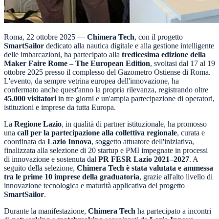
Roma, 22 ottobre 2025 —
Chimera Tech
, con il progetto
SmartSailor
dedicato alla nautica digitale e alla gestione intelligente
delle imbarcazioni, ha partecipato alla
tredicesima edizione della
Maker Faire Rome – The European Edition
, svoltasi dal 17 al 19
ottobre 2025 presso il complesso del Gazometro Ostiense di Roma.
L'evento, da sempre vetrina europea dell'innovazione, ha
confermato anche quest'anno la propria rilevanza, registrando oltre
45.000 visitatori
in tre giorni e un'ampia partecipazione di operatori,
istituzioni e imprese da tutta Europa.
La
Regione Lazio
, in qualità di partner istituzionale, ha promosso
una
call per la partecipazione alla collettiva regionale
, curata e
coordinata da
Lazio Innova
, soggetto attuatore dell'iniziativa,
finalizzata alla selezione di 20 startup e PMI impegnate in processi
di innovazione e sostenuta dal
PR FESR Lazio 2021–2027
. A
seguito della selezione,
Chimera Tech è stata valutata e ammessa
tra le prime 10 imprese della graduatoria
, grazie all'alto livello di
innovazione tecnologica e maturità applicativa del progetto
SmartSailor
.
Durante la manifestazione,
Chimera Tech
ha partecipato a incontri