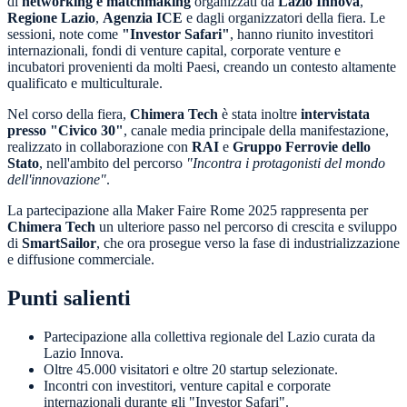
di
networking e matchmaking
organizzati da
Lazio Innova
,
Regione Lazio
,
Agenzia ICE
e dagli organizzatori della fiera. Le
sessioni, note come
"Investor Safari"
, hanno riunito investitori
internazionali, fondi di venture capital, corporate venture e
incubatori provenienti da molti Paesi, creando un contesto altamente
qualificato e multiculturale.
Nel corso della fiera,
Chimera Tech
è stata inoltre
intervistata
presso "Civico 30"
, canale media principale della manifestazione,
realizzato in collaborazione con
RAI
e
Gruppo Ferrovie dello
Stato
, nell'ambito del percorso
"Incontra i protagonisti del mondo
dell'innovazione"
.
La partecipazione alla Maker Faire Rome 2025 rappresenta per
Chimera Tech
un ulteriore passo nel percorso di crescita e sviluppo
di
SmartSailor
, che ora prosegue verso la fase di industrializzazione
e diffusione commerciale.
Punti salienti
Partecipazione alla collettiva regionale del Lazio curata da
Lazio Innova.
Oltre 45.000 visitatori e oltre 20 startup selezionate.
Incontri con investitori, venture capital e corporate
internazionali durante gli "Investor Safari".