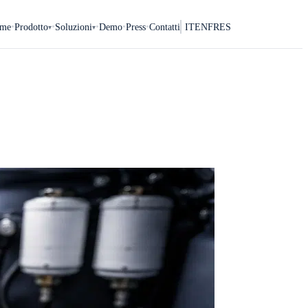
me
Prodotto
Soluzioni
Demo
Press
Contatti
IT
EN
FR
ES
▾
▾
●
●
●
●
●